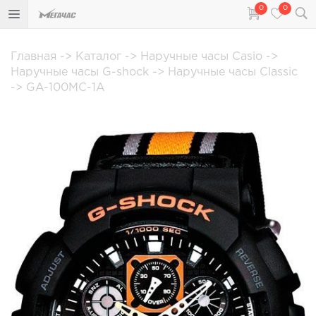
0
0
Главная
->
Каталог
->
Наручные часы Casio
->
Наручные часы G-shock
->
Наручные часы Classic
->
GA-100MC-1A