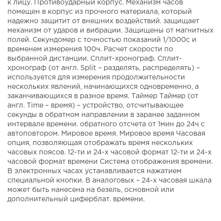
к лицу. Противоударный корпус. Механизм часов
помещен в корпус из прочного материала, который
надежно защитит от внешних воздействий. защищает
механизм от ударов и вибрации. Защищены от магнитных
полей. Секундомер с точностью показаний 1/1000с и
временем измерения 100ч. Расчет скорости по
выбранной дистанции. Сплит-хронограф. Сплит-
хронограф (от англ. Split – разделять, распределять) –
используется для измерения продолжительности
нескольких явлений, начинающихся одновременно, а
заканчивающихся в разное время. Таймер Таймер (от
англ. Time – время) – устройство, отсчитывающее
секунды в обратном направлении в заранее заданном
интервале времени. обратного отсчета от 1мин до 24ч с
автоповтором. Мировое время. Мировое время Часовая
опция, позволяющая отображать время нескольких
часовых поясов. 12-ти и 24-х часовой формат 12-ти и 24-х
часовой формат времени Система отображения времени.
В электронных часах устанавливается нажатием
специальной кнопки. В аналоговых – 24-х часовая шкала
может быть нанесена на безель, основной или
дополнительный циферблат. времени.