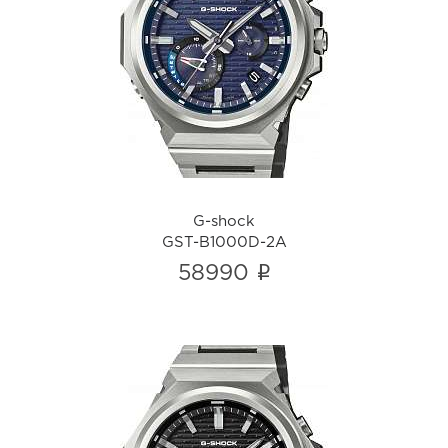
G-shock
GST-B1000D-2A
i
G-shock
GST-B1000D-2A
i
58990