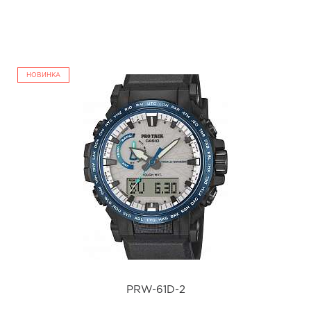
а
НОВИНКА
PRW-61D-2
i
PRW-61D-2