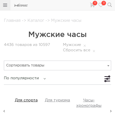
0
0
Главная
->
Каталог
->
Мужские часы
Мужские часы
4436
товаров из 10597
Мужские
Сбросить все
Сортировать товары
По популярности
iss
Для спорта
Для туризма
Часы-
Прот
y,
хронографы
ые,