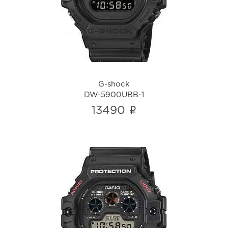
i
G-shock
DW-5900UBB-1
i
13490
G-shock
DW-5900U-1