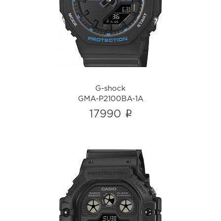
GMA-P2100BA-1A
i
G-shock
GMA-P2100BA-1A
i
17990
G-shock
DW-5900UBB-1