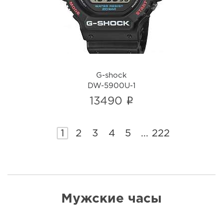
i
G-shock
DW-5900U-1
i
13490
1
2
3
4
5
...
222
Мужские часы