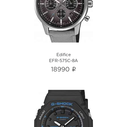
Edifice
EFR-575C-8A
i
Edifice
EFR-575C-8A
i
18990
G-shock