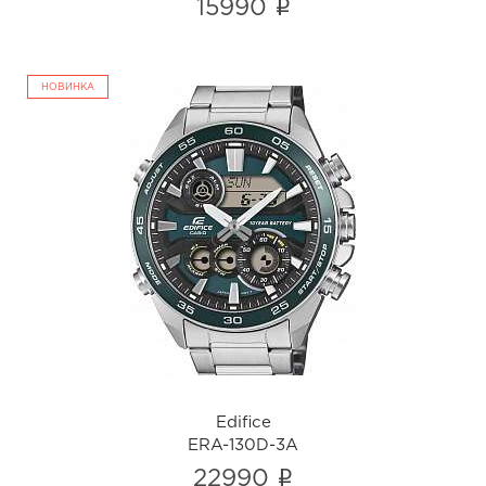
i
15990
НОВИНКА
Edifice
ERA-130D-3A
i
Edifice
ERA-130D-3A
i
22990