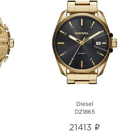
Diesel
DZ1865
i
Diesel
DZ1865
i
21413