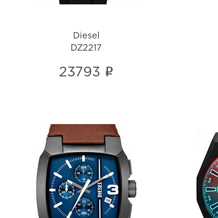
Diesel
DZ2217
i
23793
Diesel
DZ4641
i