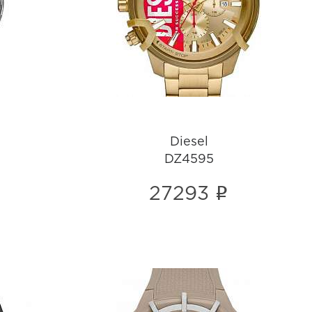
DZ4595
i
Diesel
DZ4595
i
27293