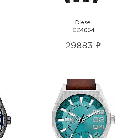
Diesel
DZ4654
i
29883
Diesel
DZ2174
i