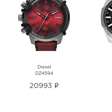
Diesel
DZ4594
i
Diesel
DZ4594
i
20993