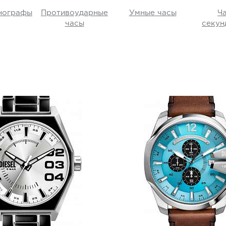
нографы
Противоударные
Умные часы
Ч
86
)
часы
секун
)
Diesel
Diesel
DZ2195
DZ4657
i
i