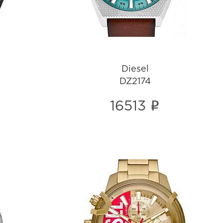
Diesel
DZ2174
i
16513
Diesel