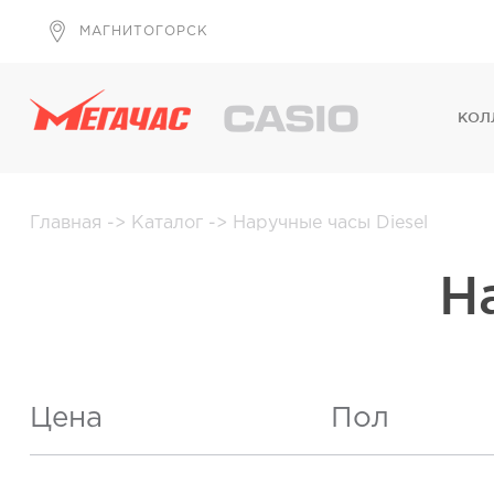
МАГНИТОГОРСК
КОЛ
Главная
->
Каталог
->
Наручные часы Diesel
Н
Цена
Пол
Женские
(
От
До