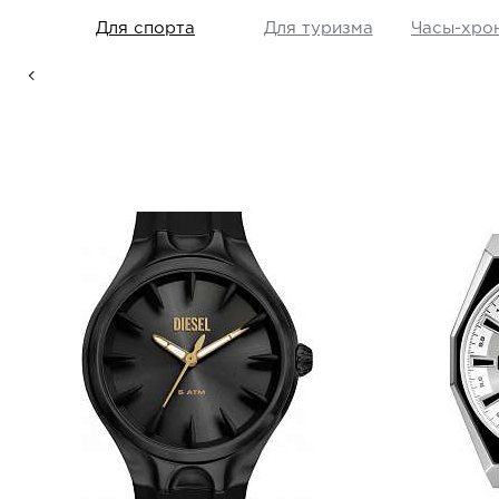
litary,
Для спорта
Для туризма
Часы-хро
Мужские
(
 Кожа
Унисекс
(
1
Diesel
DZ2217
i