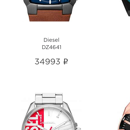
Diesel
DZ4641
i
34993
Diesel