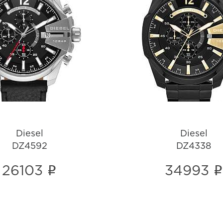
Diesel
Diesel
DZ4592
DZ4338
i
i
Diesel
Diesel
DZ4592
DZ4338
i
i
26103
34993