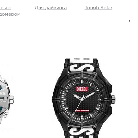
асы с
Для дайвинга
Tough Solar
E
домером
Diesel
DZ4654
i