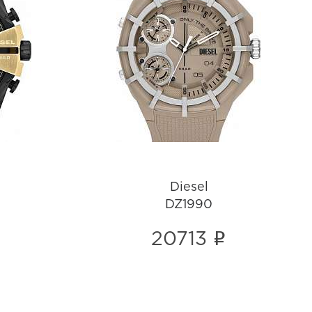
Diesel
DZ1990
i
Diesel
DZ1990
i
20713