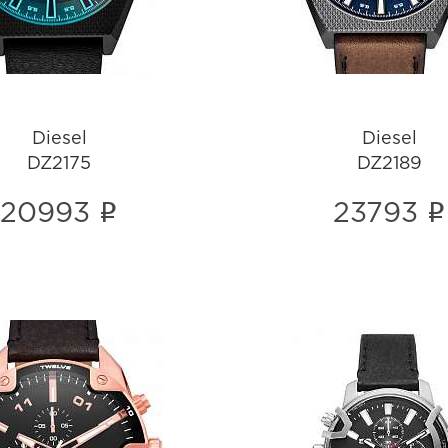
Diesel
Diesel
DZ2175
DZ2189
i
i
20993
23793
Diesel
Diesel