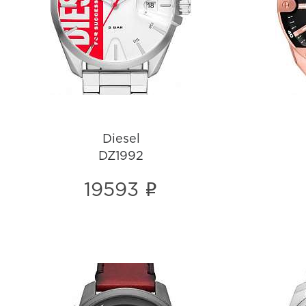
DZ1992
i
Diesel
DZ1992
i
19593