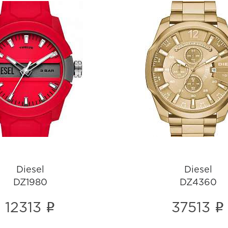
Diesel
Diesel
DZ1980
DZ4360
i
i
Diesel
Diesel
DZ1980
DZ4360
i
i
12313
37513