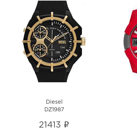
Diesel
DZ1987
i
Diesel
DZ1987
i
21413