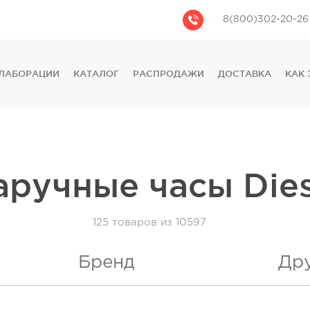
8(800)302-20-26
ЛАБОРАЦИИ
КАТАЛОГ
РАСПРОДАЖИ
ДОСТАВКА
КАК 
CASIO
CITIZEN
GUESS
FOSSIL
DIESEL
аручные часы Dies
DKNY
PHILIPP PLEIN
125
товаров из 10597
Бренд
Др
3
)
Diesel
(
125
)