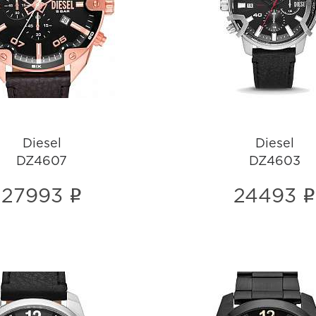
DZ4607
DZ4603
i
i
Diesel
Diesel
DZ4607
DZ4603
i
i
27993
24493