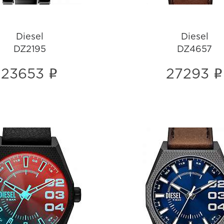
Diesel
Diesel
DZ2195
DZ4657
i
i
23653
27293
Diesel
Diesel
DZ2175
DZ2189
i
i