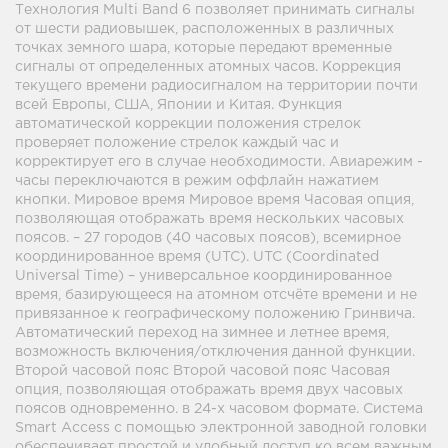
Технология Multi Band 6 позволяет принимать сигналы
от шести радиовышек, расположенных в различных
точках земного шара, которые передают временные
сигналы от определенных атомных часов. Коррекция
текущего времени радиосигналом на территории почти
всей Европы, США, Японии и Китая. Функция
автоматической коррекции положения стрелок
проверяет положение стрелок каждый час и
корректирует его в случае необходимости. Авиарежим -
часы переключаются в режим оффлайн нажатием
кнопки. Мировое время Мировое время Часовая опция,
позволяющая отображать время нескольких часовых
поясов. – 27 городов (40 часовых поясов), всемирное
координированное время (UTC). UTC (Coordinated
Universal Time) – универсальное координированное
время, базирующееся на атомном отсчёте времени и не
привязанное к географическому положению Гринвича.
Автоматический переход на зимнее и летнее время,
возможность включения/отключения данной функции.
Второй часовой пояс Второй часовой пояс Часовая
опция, позволяющая отображать время двух часовых
поясов одновременно. в 24-х часовом формате. Система
Smart Access с помощью электронной заводной головки
обеспечивает простой и удобный доступ ко всем важным