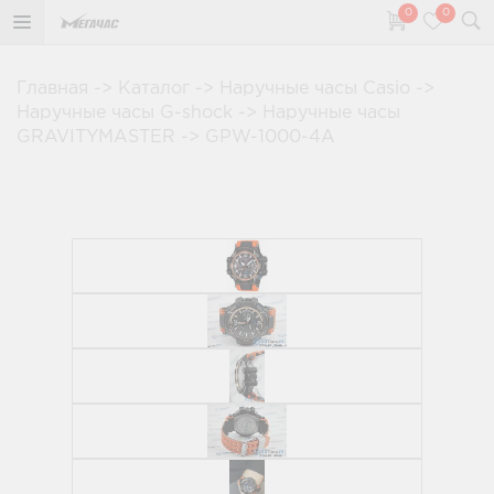
0
0
Главная
->
Каталог
->
Наручные часы Casio
->
Наручные часы G-shock
->
Наручные часы
GRAVITYMASTER
->
GPW-1000-4A