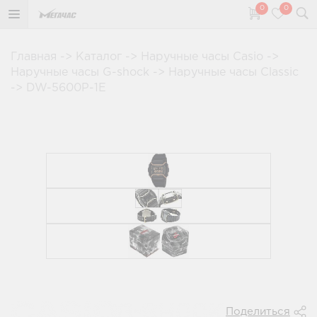
0
0
Главная
->
Каталог
->
Наручные часы Casio
->
Наручные часы G-shock
->
Наручные часы Classic
->
DW-5600P-1E
Поделиться