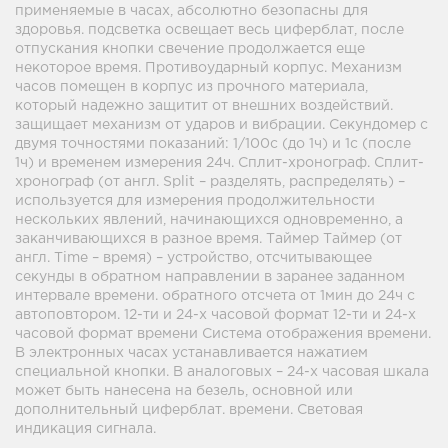
применяемые в часах, абсолютно безопасны для
здоровья. подсветка освещает весь циферблат, после
отпускания кнопки свечение продолжается еще
некоторое время. Противоударный корпус. Механизм
часов помещен в корпус из прочного материала,
который надежно защитит от внешних воздействий.
защищает механизм от ударов и вибрации. Секундомер с
двумя точностями показаний: 1/100с (до 1ч) и 1с (после
1ч) и временем измерения 24ч. Сплит-хронограф. Сплит-
хронограф (от англ. Split – разделять, распределять) –
используется для измерения продолжительности
нескольких явлений, начинающихся одновременно, а
заканчивающихся в разное время. Таймер Таймер (от
англ. Time – время) – устройство, отсчитывающее
секунды в обратном направлении в заранее заданном
интервале времени. обратного отсчета от 1мин до 24ч с
автоповтором. 12-ти и 24-х часовой формат 12-ти и 24-х
часовой формат времени Система отображения времени.
В электронных часах устанавливается нажатием
специальной кнопки. В аналоговых – 24-х часовая шкала
может быть нанесена на безель, основной или
дополнительный циферблат. времени. Световая
индикация сигнала.