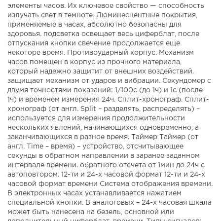
элементы часов. Их ключевое свойство — способность
излучать свет в темноте. Люминесцентные покрытия,
применяемые в часах, абсолютно безопасны для
здоровья. подсветка освещает весь циферблат, после
отпускания кнопки свечение продолжается еще
некоторе время. Противоударный корпус. Механизм
часов помещен в корпус из прочного материала,
который надежно защитит от внешних воздействий.
защищает механизм от ударов и вибрации. Секундомер с
двумя точностями показаний: 1/100с (до 1ч) и 1с (после
1ч) и временем измерения 24ч. Сплит-хронограф. Сплит-
хронограф (от англ. Split – разделять, распределять) –
используется для измерения продолжительности
нескольких явлений, начинающихся одновременно, а
заканчивающихся в разное время. Таймер Таймер (от
англ. Time – время) – устройство, отсчитывающее
секунды в обратном направлении в заранее заданном
интервале времени. обратного отсчета от 1мин до 24ч с
автоповтором. 12-ти и 24-х часовой формат 12-ти и 24-х
часовой формат времени Система отображения времени.
В электронных часах устанавливается нажатием
специальной кнопки. В аналоговых – 24-х часовая шкала
может быть нанесена на безель, основной или