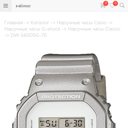
0
0
Главная
->
Каталог
->
Наручные часы Casio
->
Наручные часы G-shock
->
Наручные часы Classic
->
DW-5600SG-7E