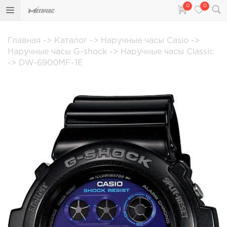
0
0
Главная
->
Каталог
->
Наручные часы Casio
->
Наручные часы G-shock
->
Наручные часы Classic
->
DW-6900MF-1E