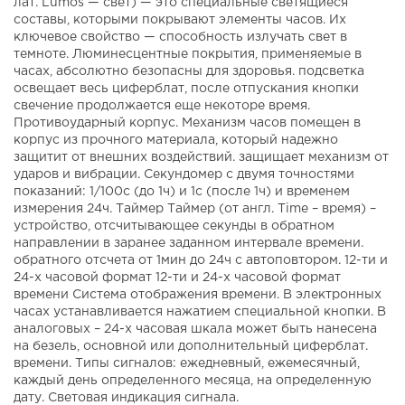
лат. Lumos — свет) — это специальные светящиеся
составы, которыми покрывают элементы часов. Их
ключевое свойство — способность излучать свет в
темноте. Люминесцентные покрытия, применяемые в
часах, абсолютно безопасны для здоровья. подсветка
освещает весь циферблат, после отпускания кнопки
свечение продолжается еще некоторе время.
Противоударный корпус. Механизм часов помещен в
корпус из прочного материала, который надежно
защитит от внешних воздействий. защищает механизм от
ударов и вибрации. Секундомер с двумя точностями
показаний: 1/100с (до 1ч) и 1с (после 1ч) и временем
измерения 24ч. Таймер Таймер (от англ. Time – время) –
устройство, отсчитывающее секунды в обратном
направлении в заранее заданном интервале времени.
обратного отсчета от 1мин до 24ч с автоповтором. 12-ти и
24-х часовой формат 12-ти и 24-х часовой формат
времени Система отображения времени. В электронных
часах устанавливается нажатием специальной кнопки. В
аналоговых – 24-х часовая шкала может быть нанесена
на безель, основной или дополнительный циферблат.
времени. Типы сигналов: ежедневный, ежемесячный,
каждый день определенного месяца, на определенную
дату. Световая индикация сигнала.