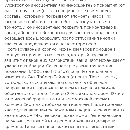
производителем игрушек. Special Color.
Электролюминесцентная Люминесцентные покрытия (от
лат. Lumos — свет) — это специальные светящиеся
составы, которыми покрывают элементы часов. Их
ключевое свойство — способность излучать свет в
темноте. Люминесцентные покрытия, применяемые в
часах, абсолютно безопасны для здоровья. подсветка
освещает весь циферблат, после отпускания кнопки
свечение продолжается еще некоторе время.
Противоударный корпус. Механизм часов помещен в
корпус из прочного материала, который надежно
защитит от внешних воздействий. защищает механизм от
ударов и вибрации. Секундомер с двумя точностями
показаний: 1/100с (до 1ч) и 1с (после 1ч) и временем
измерения 24ч. Таймер Таймер (от англ. Time – время) –
устройство, отсчитывающее секунды в обратном
направлении в заранее заданном интервале времени.
обратного отсчета от 1мин до 24ч с автоповтором. 12-ти и
24-х часовой формат 12-ти и 24-х часовой формат
времени Система отображения времени. В электронных
часах устанавливается нажатием специальной кнопки. В
аналоговых – 24-х часовая шкала может быть нанесена
на безель, основной или дополнительный циферблат.
времени. Типы сигналов: ежедневный, ежемесячный,