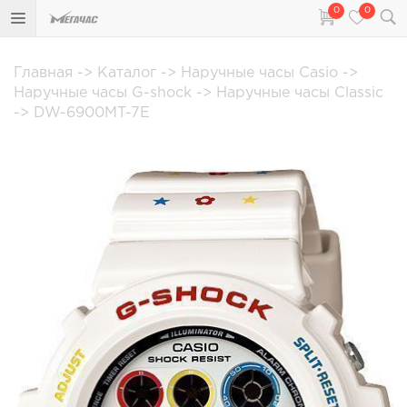
0
0
Главная
->
Каталог
->
Наручные часы Casio
->
Наручные часы G-shock
->
Наручные часы Classic
->
DW-6900MT-7E