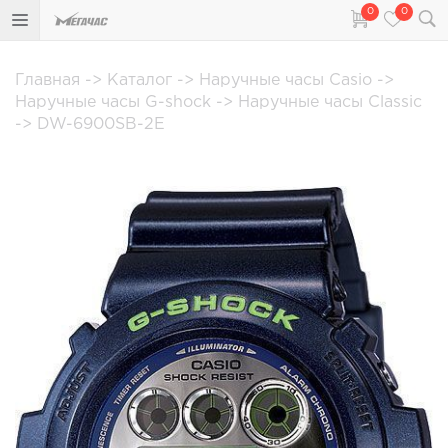
0
0
Главная
->
Каталог
->
Наручные часы Casio
->
Наручные часы G-shock
->
Наручные часы Classic
->
DW-6900SB-2E