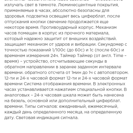
излучать свет в темноте. Люминесцентные покрытия,
применяемые в часах, абсолютно безопасны для
здоровья. подсветка освещает весь циферблат, после
отпускания кнопки свечение продолжается еще
некоторе время. Противоударный корпус. Механизм
часов помещен в корпус из прочного материала,
который надежно защитит от внешних воздействий.
защищает механизм от ударов и вибрации. Секундомер с
точностью показаний 1/100с (до 60с) и 1с (после 60с) и
временем измерения 24ч. Таймер Таймер (от англ. Time –
время) – устройство, отсчитывающее секунды в
обратном направлении в заранее заданном интервале
времени. обратного отсчета от 1мин до 1ч с автоповтором.
12-ти и 24-х часовой формат 12-ти и 24-х часовой формат
времени Система отображения времени. В электронных
часах устанавливается нажатием специальной кнопки. В
аналоговых – 24-х часовая шкала может быть нанесена
на безель, основной или дополнительный циферблат.
времени. Типы сигналов: ежедневный, ежемесячный,
каждый день определенного месяца, на определенную
дату. Световая индикация сигнала.