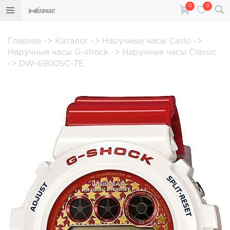
0
0
Главная
->
Каталог
->
Наручные часы Casio
->
Наручные часы G-shock
->
Наручные часы Classic
->
DW-6900SC-7E