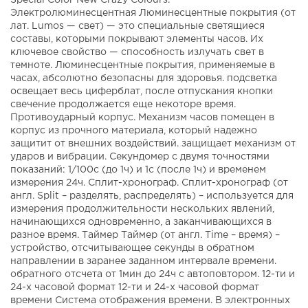
Special Color New Crazy Colours.
Электролюминесцентная Люминесцентные покрытия (от
лат. Lumos — свет) — это специальные светящиеся
составы, которыми покрывают элементы часов. Их
ключевое свойство — способность излучать свет в
темноте. Люминесцентные покрытия, применяемые в
часах, абсолютно безопасны для здоровья. подсветка
освещает весь циферблат, после отпускания кнопки
свечение продолжается еще некоторе время.
Противоударный корпус. Механизм часов помещен в
корпус из прочного материала, который надежно
защитит от внешних воздействий. защищает механизм от
ударов и вибрации. Секундомер с двумя точностями
показаний: 1/100с (до 1ч) и 1с (после 1ч) и временем
измерения 24ч. Сплит-хронограф. Сплит-хронограф (от
англ. Split – разделять, распределять) – используется для
измерения продолжительности нескольких явлений,
начинающихся одновременно, а заканчивающихся в
разное время. Таймер Таймер (от англ. Time – время) –
устройство, отсчитывающее секунды в обратном
направлении в заранее заданном интервале времени.
обратного отсчета от 1мин до 24ч с автоповтором. 12-ти и
24-х часовой формат 12-ти и 24-х часовой формат
времени Система отображения времени. В электронных