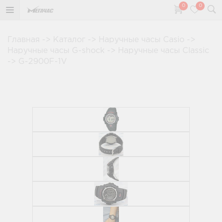
0
0
Главная
->
Каталог
->
Наручные часы Casio
->
Наручные часы G-shock
->
Наручные часы Classic
->
G-2900F-1V