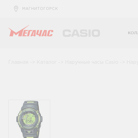
МАГНИТОГОРСК
КОЛ
Главная
->
Каталог
->
Наручные часы Casio
->
Нар