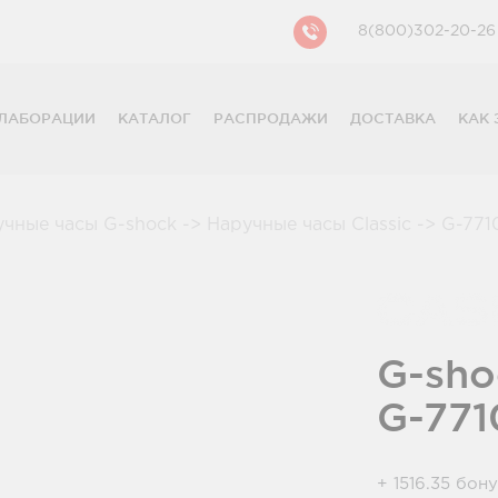
8(800)302-20-26
ЛАБОРАЦИИ
КАТАЛОГ
РАСПРОДАЖИ
ДОСТАВКА
КАК 
CASIO
CITIZEN
GUESS
учные часы G-shock
->
Наручные часы Classic
->
G-771
FOSSIL
DIESEL
DKNY
PHILIPP PLEIN
G-sho
G-771
+ 1516.35 бон