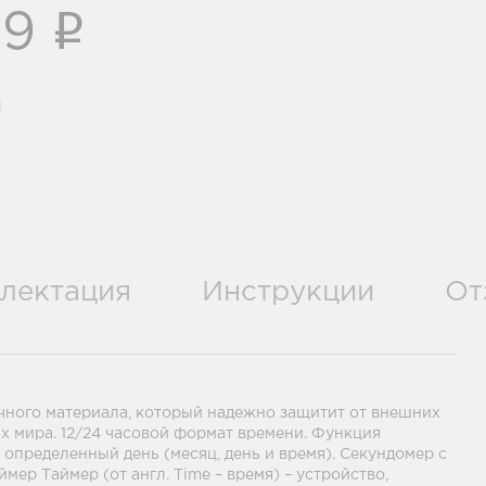
i
09
и
лектация
Инструкции
От
очного материала, который надежно защитит от внешних
х мира. 12/24 часовой формат времени. Функция
 определенный день (месяц, день и время). Секундомер с
ер Таймер (от англ. Time – время) – устройство,