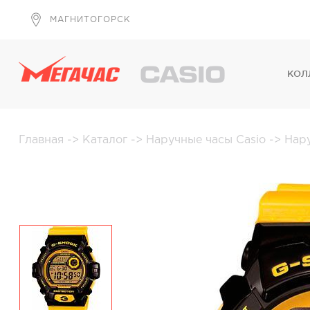
МАГНИТОГОРСК
КОЛ
Главная
->
Каталог
->
Наручные часы Casio
->
Нар