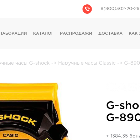
8(800)302-20-26
ЛАБОРАЦИИ
КАТАЛОГ
РАСПРОДАЖИ
ДОСТАВКА
КАК 
CASIO
CITIZEN
GUESS
учные часы G-shock
->
Наручные часы Classic
->
G-890
FOSSIL
DIESEL
DKNY
PHILIPP PLEIN
G-sho
G-89
+ 1384.35 бон