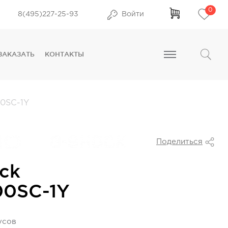
0
8(495)227-25-93
Войти
ЗАКАЗАТЬ
КОНТАКТЫ
0SC-1Y
Поделиться
ck
00SC-1Y
усов