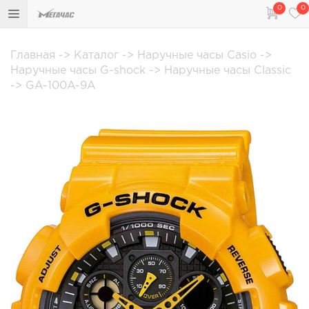
0
0
Главная
->
Каталог
->
Наручные часы Casio
->
Наручные часы G-shock
->
Наручные часы Classic
->
GA-100A-9A