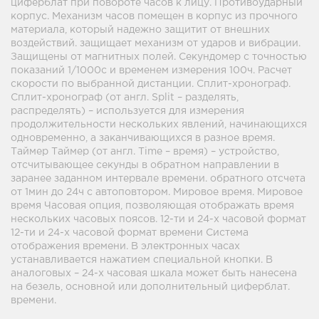
циферблат при повороте часов к лицу. Противоударный
корпус. Механизм часов помещен в корпус из прочного
материала, который надежно защитит от внешних
воздействий. защищает механизм от ударов и вибрации.
Защищены от магнитных полей. Секундомер с точностью
показаний 1/1000с и временем измерения 100ч. Расчет
скорости по выбранной дистанции. Сплит-хронограф.
Сплит-хронограф (от англ. Split – разделять,
распределять) – используется для измерения
продолжительности нескольких явлений, начинающихся
одновременно, а заканчивающихся в разное время.
Таймер Таймер (от англ. Time – время) – устройство,
отсчитывающее секунды в обратном направлении в
заранее заданном интервале времени. обратного отсчета
от 1мин до 24ч с автоповтором. Мировое время. Мировое
время Часовая опция, позволяющая отображать время
нескольких часовых поясов. 12-ти и 24-х часовой формат
12-ти и 24-х часовой формат времени Система
отображения времени. В электронных часах
устанавливается нажатием специальной кнопки. В
аналоговых – 24-х часовая шкала может быть нанесена
на безель, основной или дополнительный циферблат.
времени.