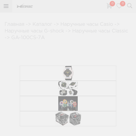
0
0
Главная
->
Каталог
->
Наручные часы Casio
->
Наручные часы G-shock
->
Наручные часы Classic
->
GA-100CS-7A