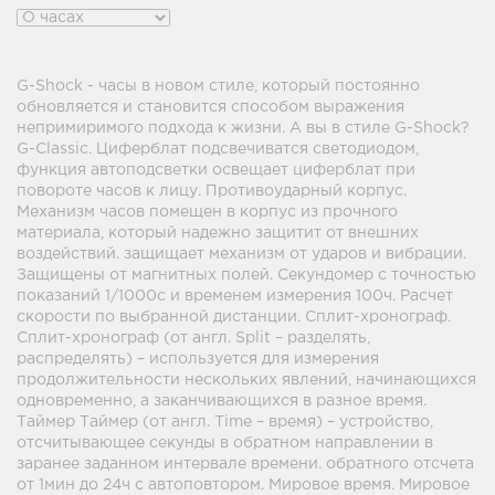
G-Shock - часы в новом стиле, который постоянно
обновляется и становится способом выражения
непримиримого подхода к жизни. А вы в стиле G-Shock?
G-Classic. Циферблат подсвечиватся светодиодом,
функция автоподсветки освещает циферблат при
повороте часов к лицу. Противоударный корпус.
Механизм часов помещен в корпус из прочного
материала, который надежно защитит от внешних
воздействий. защищает механизм от ударов и вибрации.
Защищены от магнитных полей. Секундомер с точностью
показаний 1/1000с и временем измерения 100ч. Расчет
скорости по выбранной дистанции. Сплит-хронограф.
Сплит-хронограф (от англ. Split – разделять,
распределять) – используется для измерения
продолжительности нескольких явлений, начинающихся
одновременно, а заканчивающихся в разное время.
Таймер Таймер (от англ. Time – время) – устройство,
отсчитывающее секунды в обратном направлении в
заранее заданном интервале времени. обратного отсчета
от 1мин до 24ч с автоповтором. Мировое время. Мировое