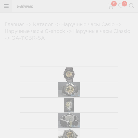
0
0
Главная
->
Каталог
->
Наручные часы Casio
->
Наручные часы G-shock
->
Наручные часы Classic
->
GA-110BR-5A