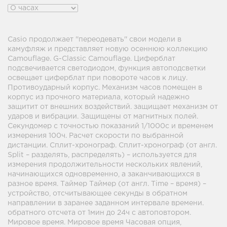
Casio продолжает ''переодевать'' свои модели в
камуфляж и представляет новую осеннюю коллекцию
Camouflage. G-Classic Camouflage. Циферблат
подсвечивается светодиодом, функция автоподсветки
освещает циферблат при повороте часов к лицу.
Противоударный корпус. Механизм часов помещен в
корпус из прочного материала, который надежно
защитит от внешних воздействий. защищает механизм от
ударов и вибрации. Защищены от магнитных полей.
Секундомер с точностью показаний 1/1000с и временем
измерения 100ч. Расчет скорости по выбранной
дистанции. Сплит-хронограф. Сплит-хронограф (от англ.
Split – разделять, распределять) – используется для
измерения продолжительности нескольких явлений,
начинающихся одновременно, а заканчивающихся в
разное время. Таймер Таймер (от англ. Time – время) –
устройство, отсчитывающее секунды в обратном
направлении в заранее заданном интервале времени.
обратного отсчета от 1мин до 24ч с автоповтором.
Мировое время. Мировое время Часовая опция,