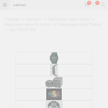
0
0
Главная
->
Каталог
->
Наручные часы Casio
->
Наручные часы G-shock
->
Наручные часы Classic
->
GA-110CM-3A