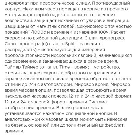
циферблат при повороте часов к лицу. Противоударный
корпус. Механизм часов помещен в корпус из прочного
материала, который надежно защитит от внешних
воздействий. защищает механизм от ударов и вибрации.
Защищены от магнитных полей. Секундомер с точностью
показаний 1/1000с и временем измерения 100ч. Расчет
скорости по выбранной дистанции. Сплит-хронограф.
Сплит-хронограф (от англ. Split – разделять,
распределять) – используется для измерения
продолжительности нескольких явлений, начинающихся
одновременно, а заканчивающихся в разное время.
Таймер Таймер (от англ. Time – время) – устройство,
отсчитывающее секунды в обратном направлении в
заранее заданном интервале времени. обратного отсчета
от 1мин до 24ч с автоповтором. Мировое время. Мировое
время Часовая опция, позволяющая отображать время
нескольких часовых поясов. 12-ти и 24-х часовой формат
12-ти и 24-х часовой формат времени Система
отображения времени. В электронных часах
устанавливается нажатием специальной кнопки. В
аналоговых – 24-х часовая шкала может быть нанесена
на безель, основной или дополнительный циферблат.
времени.