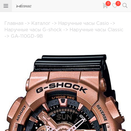
0
0
Главная
->
Каталог
->
Наручные часы Casio
->
Наручные часы G-shock
->
Наручные часы Classic
->
GA-110GD-9B