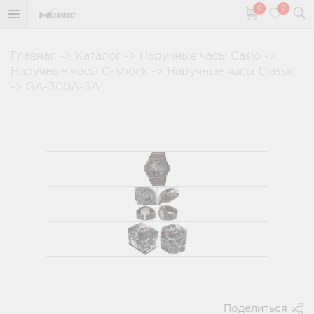
0
0
Главная
->
Каталог
->
Наручные часы Casio
->
Наручные часы G-shock
->
Наручные часы Classic
->
GA-300A-5A
Поделиться