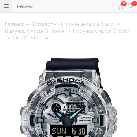
0
0
Главная
->
Каталог
->
Наручные часы Casio
->
Наручные часы G-shock
->
Наручные часы Classic
->
GA-700SKC-1A