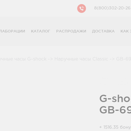
8(800)302-20-26
ЛАБОРАЦИИ
КАТАЛОГ
РАСПРОДАЖИ
ДОСТАВКА
КАК 
CASIO
CITIZEN
GUESS
учные часы G-shock
->
Наручные часы Classic
->
GB-69
FOSSIL
DIESEL
DKNY
PHILIPP PLEIN
G-sho
GB-6
+ 1516.35 бон