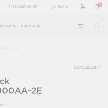
0
8(495)227-25-93
Войти
ЗАКАЗАТЬ
КОНТАКТЫ
00AA-2E
Поделиться
ck
900AA-2E
усов