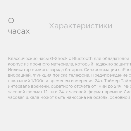
О
Характеристики
часах
Классические часы G-Shock с Bluetooth для обладателей
корпус из прочного материала, который надежно защитит
Индикатор низкого заряда батареи. Синхронизация с iPh
вибрацией. Функция поиска телефона. Предупреждение о 
показаний 1/100с и временем измерения 24ч. Таймер Тайм
интервале времени. обратного отсчета от 1мин до 24ч. М
часовой формат 12-ти и 24-х часовой формат времени Си
часовая шкала может быть нанесена на безель, основно