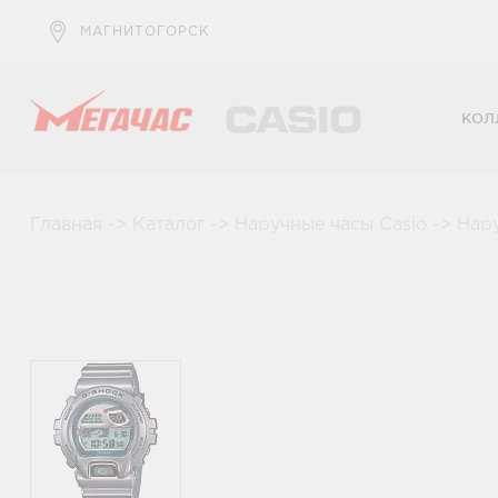
МАГНИТОГОРСК
КОЛ
Главная
->
Каталог
->
Наручные часы Casio
->
Нар