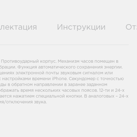
лектация
Инструкции
От
м. Противоударный корпус. Механизм часов помещен в
брации. Функция автоматического сохранения энергии.
бщениях электронной почты звуковым сигналом или
с настройками времени iPhone. Секундомер с точностью
унды в обратном направлении в заранее заданном
бражать время нескольких часовых поясов. 12-ти и 24-х
ается нажатием специальной кнопки. В аналоговых – 24-х
ия/отключения звука.