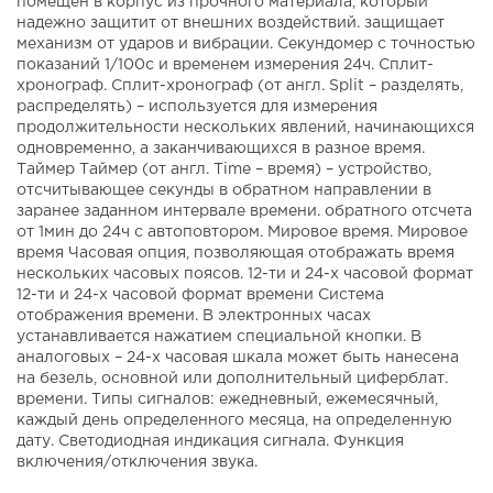
помещен в корпус из прочного материала, который
надежно защитит от внешних воздействий. защищает
механизм от ударов и вибрации. Секундомер с точностью
показаний 1/100с и временем измерения 24ч. Сплит-
хронограф. Сплит-хронограф (от англ. Split – разделять,
распределять) – используется для измерения
продолжительности нескольких явлений, начинающихся
одновременно, а заканчивающихся в разное время.
Таймер Таймер (от англ. Time – время) – устройство,
отсчитывающее секунды в обратном направлении в
заранее заданном интервале времени. обратного отсчета
от 1мин до 24ч с автоповтором. Мировое время. Мировое
время Часовая опция, позволяющая отображать время
нескольких часовых поясов. 12-ти и 24-х часовой формат
12-ти и 24-х часовой формат времени Система
отображения времени. В электронных часах
устанавливается нажатием специальной кнопки. В
аналоговых – 24-х часовая шкала может быть нанесена
на безель, основной или дополнительный циферблат.
времени. Типы сигналов: ежедневный, ежемесячный,
каждый день определенного месяца, на определенную
дату. Светодиодная индикация сигнала. Функция
включения/отключения звука.