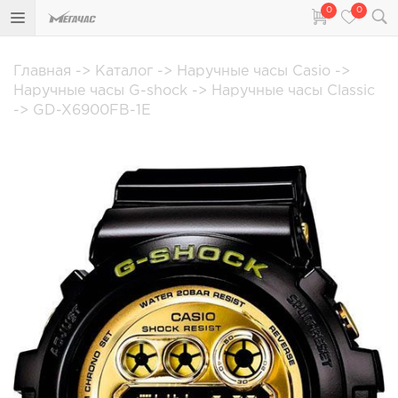
0
0
Главная
->
Каталог
->
Наручные часы Casio
->
Наручные часы G-shock
->
Наручные часы Classic
->
GD-X6900FB-1E