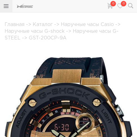
0
0
Главная
->
Каталог
->
Наручные часы Casio
->
Наручные часы G-shock
->
Наручные часы G-
STEEL
->
GST-200CP-9A