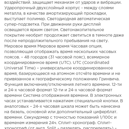
воздействий. защищает механизм от ударов и вибрации.
Ударопрочный двухслойный корпус - между слоями
металла, в качестве амортизирующей прокладки,
выступает полимер. Светодиодная автоматическая
супер-подсветка. При движении руки дисплей
освещается ярким светом. Светонакопительное
покрытие необрит продолжает светиться в темноте даже
после непродолжительного пребывания на свету.
Мировое время Мировое время Часовая опция,
позволяющая отображать время нескольких часовых
поясов. – 48 городов (31 часовой пояс), всемирное
координированное время (UTC). UTC (Coordinated
Universal Time) – универсальное координированное
время, базирующееся на атомном отсчёте времени и не
привязанное к географическому положению Гринвича.
Функция включения/отключения летнего времени. 12-ти
и 24-х часовой формат 12-ти и 24-х часовой формат
времени Система отображения времени. В электронных
часах устанавливается нажатием специальной кнопки. В
аналоговых – 24-х часовая шкала может быть нанесена
на безель, основной или дополнительный циферблат.
времени. Секундомер с точностью показаний 1/100с и
временем измерения 24ч. Сплит-хронограф. Сплит-
хронограф (от англ. Split – разделять, распределять) –