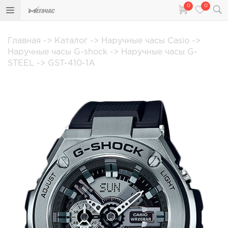
0
0
Главная
->
Каталог
->
Наручные часы Casio
->
Наручные часы G-shock
->
Наручные часы G-
STEEL
->
GST-410-1A