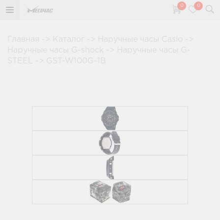
0
0
Главная
->
Каталог
->
Наручные часы Casio
->
Наручные часы G-shock
->
Наручные часы G-
STEEL
->
GST-W100G-1B