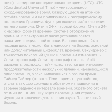
пояс), всемирное координированное время (UTC). UTC
(Coordinated Universal Time) – универсальное
координированное время, базирующееся на атомном
отсчёте времени и не привязанное к географическому
положению Гринвича. Функция включения/отключения
летнего времени. 12-ти и 24-х часовой формат 12-ти и 24-
х часовой формат времени Система отображения
времени. В электронных часах устанавливается
нажатием специальной кнопки. В аналоговых – 24-х
часовая шкала может быть нанесена на безель, основной
или дополнительный циферблат. времени. Секундомер с
точностью показаний 1/100с и временем измерения 1ч.
Сплит-хронограф. Сплит-хронограф (от англ. Split –
разделять, распределять) – используется для измерения
продолжительности нескольких явлений, начинающихся
одновременно, а заканчивающихся в разное время.
Таймер Таймер (от англ. Time – время) – устройство,
отсчитывающее секунды в обратном направлении в
заранее заданном интервале времени. обратного отсчета
от 1мин до 100мин. Функция перемещения стрелок.
Функция отключения/включения звука. Пластиковый
безель.