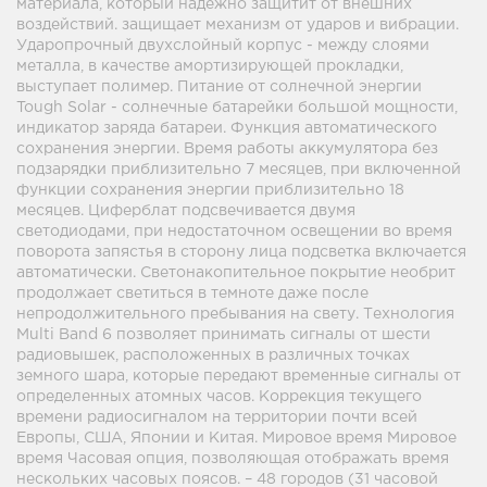
материала, который надежно защитит от внешних
воздействий. защищает механизм от ударов и вибрации.
Ударопрочный двухслойный корпус - между слоями
металла, в качестве амортизирующей прокладки,
выступает полимер. Питание от солнечной энергии
Tough Solar - солнечные батарейки большой мощности,
индикатор заряда батареи. Функция автоматического
сохранения энергии. Время работы аккумулятора без
подзарядки приблизительно 7 месяцев, при включенной
функции сохранения энергии приблизительно 18
месяцев. Циферблат подсвечивается двумя
светодиодами, при недостаточном освещении во время
поворота запястья в сторону лица подсветка включается
автоматически. Светонакопительное покрытие необрит
продолжает светиться в темноте даже после
непродолжительного пребывания на свету. Технология
Multi Band 6 позволяет принимать сигналы от шести
радиовышек, расположенных в различных точках
земного шара, которые передают временные сигналы от
определенных атомных часов. Коррекция текущего
времени радиосигналом на территории почти всей
Европы, США, Японии и Китая. Мировое время Мировое
время Часовая опция, позволяющая отображать время
нескольких часовых поясов. – 48 городов (31 часовой