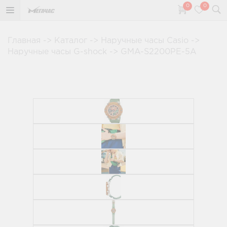
0
0
Главная
->
Каталог
->
Наручные часы Casio
->
Наручные часы G-shock
->
GMA-S2200PE-5A