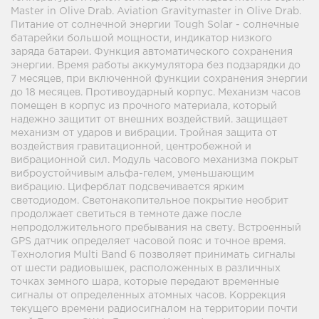
Master in Olive Drab. Aviation Gravitymaster in Olive Drab.
Питание от солнечной энергии Tough Solar - солнечные
батарейки большой мощности, индикатор низкого
заряда батареи. Функция автоматического сохранения
энергии. Время работы аккумулятора без подзарядки до
7 месяцев, при включенной функции сохранения энергии
до 18 месяцев. Противоударный корпус. Механизм часов
помещен в корпус из прочного материала, который
надежно защитит от внешних воздействий. защищает
механизм от ударов и вибрации. Тройная защита от
воздействия гравитационной, центробежной и
вибрационной сил. Модуль часового механизма покрыт
виброустойчивым альфа-гелем, уменьшающим
вибрацию. Циферблат подсвечивается ярким
светодиодом. Светонакопительное покрытие необрит
продолжает светиться в темноте даже после
непродолжительного пребывания на свету. Встроенный
GPS датчик определяет часовой пояс и точное время.
Технология Multi Band 6 позволяет принимать сигналы
от шести радиовышек, расположенных в различных
точках земного шара, которые передают временные
сигналы от определенных атомных часов. Коррекция
текущего времени радиосигналом на территории почти