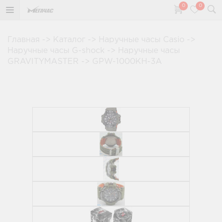
0
0
Главная
->
Каталог
->
Наручные часы Casio
->
Наручные часы G-shock
->
Наручные часы
GRAVITYMASTER
->
GPW-1000KH-3A