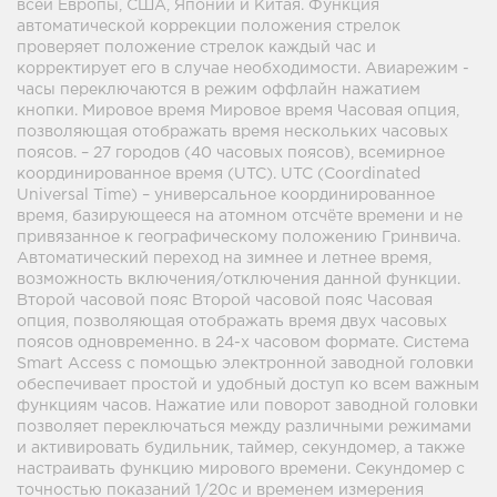
всей Европы, США, Японии и Китая. Функция
автоматической коррекции положения стрелок
проверяет положение стрелок каждый час и
корректирует его в случае необходимости. Авиарежим -
часы переключаются в режим оффлайн нажатием
кнопки. Мировое время Мировое время Часовая опция,
позволяющая отображать время нескольких часовых
поясов. – 27 городов (40 часовых поясов), всемирное
координированное время (UTC). UTC (Coordinated
Universal Time) – универсальное координированное
время, базирующееся на атомном отсчёте времени и не
привязанное к географическому положению Гринвича.
Автоматический переход на зимнее и летнее время,
возможность включения/отключения данной функции.
Второй часовой пояс Второй часовой пояс Часовая
опция, позволяющая отображать время двух часовых
поясов одновременно. в 24-х часовом формате. Система
Smart Access с помощью электронной заводной головки
обеспечивает простой и удобный доступ ко всем важным
функциям часов. Нажатие или поворот заводной головки
позволяет переключаться между различными режимами
и активировать будильник, таймер, секундомер, а также
настраивать функцию мирового времени. Секундомер с
точностью показаний 1/20с и временем измерения