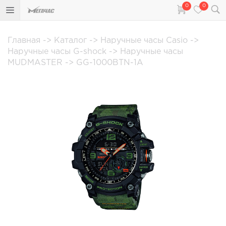
0
0
Главная
->
Каталог
->
Наручные часы Casio
->
Наручные часы G-shock
->
Наручные часы
MUDMASTER
->
GG-1000BTN-1A