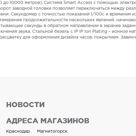
00 до 10000 метров). Система Smart Access с помощью элект
ворот заводной головки позволяет переключаться между раз
ени. Секундомер с точностью показаний 1/100с и временем и
для измерения продолжительности нескольких явлений, начин
читывающее секунды в обратном направлении в заранее заданн
ения звука. Стальной безель с IP IP Ion Plating – ионное 
расцветку для оформления дизайна часов. покрытием. Завин
НОВОСТИ
АДРЕСА МАГАЗИНОВ
Краснодар
Магнитогорск