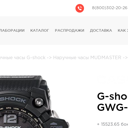
8(800)302-20-26
ЛАБОРАЦИИ
КАТАЛОГ
РАСПРОДАЖИ
ДОСТАВКА
КАК 
CASIO
CITIZEN
GUESS
учные часы G-shock
->
Наручные часы MUDMASTER
->
FOSSIL
DIESEL
DKNY
PHILIPP PLEIN
G-sho
GWG-
+ 15523.65 бо