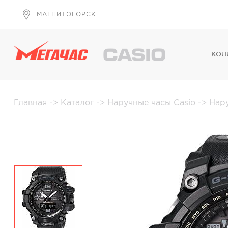
МАГНИТОГОРСК
КОЛ
Главная
->
Каталог
->
Наручные часы Casio
->
Нар