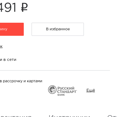
i
491
зину
В избранное
ик
и в сети
в рассрочку и картами
Ещё