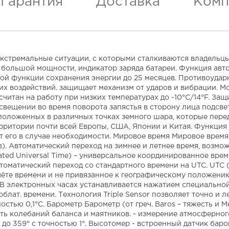
Гарантия
Доставка
Комп
тремальные ситуации, с которыми сталкиваются владельцы 
и большой мощности, индикатор заряда батареи. Функция авт
ной функции сохранения энергии до 25 месяцев. Противоудар
их воздействий. защищает механизм от ударов и вибрации. 
итан на работу при низких температурах до -10°С/14°F. Защ
свещении во время поворота запястья в сторону лица подсвет
положенных в различных точках земного шара, которые пер
ерритории почти всей Европы, США, Японии и Китая. Функци
т его в случае необходимости. Мировое время Мировое врем
ов). Автоматический переход на зимнее и летнее время, воз
ted Universal Time) – универсальное координированное врем
оматический переход со стандартного времени на UTC. UTC (C
те времени и не привязанное к географическому положению Г
В электронных часах устанавливается нажатием специальной 
лат. времени. Технология Triple Sensor позволяет точно и ле
остью 0,1°C. Барометр Барометр (от греч. Baros – тяжесть и 
 колебаний баланса и маятников. - измерение атмосферного да
до 359° с точностью 1°. Высотомер - встроенный датчик ба