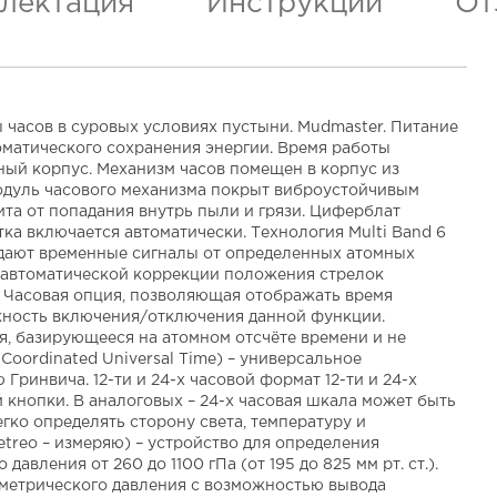
лектация
Инструкции
От
часов в суровых условиях пустыни. Mudmaster. Питание
оматического сохранения энергии. Время работы
ный корпус. Механизм часов помещен в корпус из
Модуль часового механизма покрыт виброустойчивым
ита от попадания внутрь пыли и грязи. Циферблат
ка включается автоматически. Технология Multi Band 6
едают временные сигналы от определенных атомных
я автоматической коррекции положения стрелок
я Часовая опция, позволяющая отображать время
можность включения/отключения данной функции.
я, базирующееся на атомном отсчёте времени и не
oordinated Universal Time) – универсальное
ринвича. 12-ти и 24-х часовой формат 12-ти и 24-х
кнопки. В аналоговых – 24-х часовая шкала может быть
гко определять сторону света, температуру и
Metreo – измеряю) – устройство для определения
вления от 260 до 1100 гПа (от 195 до 825 мм рт. ст.).
рометрического давления с возможностью вывода