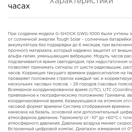
Характеристики
часах
При создании модели G-SHOCK GWG-1000 были учтены экс
от солнечной энергии Tough Solar - солнечные батарейк
аккумулятора без подзарядки до 6 месяцев, при включен
прочного материала, который надежно защитит от внешн
альфа-гелем, уменьшающим вибрацию. Модуль часов рассч
подсвечивается ярким светодиодом, при недостаточном о
позволяет принимать сигналы от шести радиовышек, рас
часов. Коррекция текущего времени радиосигналом на т
проверяет положение стрелок каждый час и корректируе
нескольких часовых поясов. – 29 городов (часовых пояс
Всемирное координированное время (UTC), UTC (Coordina
привязанное к географическому положению Гринвича. авт
координированное время, базирующееся на атомном отсчё
часовой формат времени Система отображения времени. 
нанесена на безель, основной или дополнительный циферб
атмосферное давление. Термометр от -10° до +60°С с точн
атмосферного давления. Давление воздуха меняет скорость
Встроенный цифровой компас. Диапазон измерения от 0° 