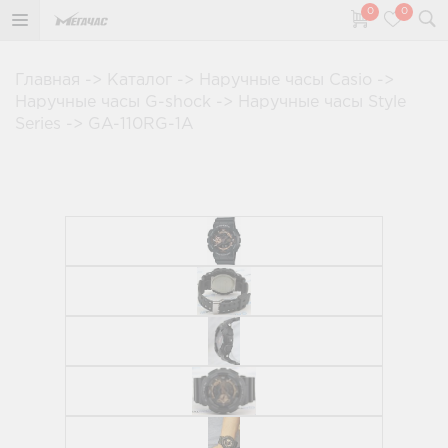
0
0
Главная
->
Каталог
->
Наручные часы Casio
->
Наручные часы G-shock
->
Наручные часы Style
Series
->
GA-110RG-1A