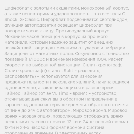
Циферблат с золотыми акцентами, монохромный корпус,
а также неповторимая ударопрочность - это все часы G-
Shock. G-Classic. Циферблат подсвечиватся светодиодом,
функция автоподсветки освещает циферблат при
повороте часов к лицу. Противоударный корпус.
Механизм часов помещен в корпус из прочного
материала, который надежно защитит от внешних
воздействий. защищает механизм от ударов и вибрации.
Защищены от магнитных полей. Секундомер с точностью
показаний 1/1000с и временем измерения 100ч. Расчет
скорости по выбранной дистанции. Сплит-хронограф.
Сплит-хронограф (от англ. Split – разделять,
распределять) – используется для измерения
продолжительности нескольких явлений, начинающихся
одновременно, а заканчивающихся в разное время.
Таймер Таймер (от англ. Time – время) – устройство,
отсчитывающее секунды в обратном направлении в
заранее заданном интервале времени. обратного отсчета
от 1мин до 24ч с автоповтором. Мировое время. Мировое
время Часовая опция, позволяющая отображать время
нескольких часовых поясов. 12-ти и 24-х часовой формат
12-ти и 24-х часовой формат времени Система
отображения времени. В электронных часах