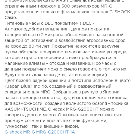
В премиум серии Casio MRG появилась новая модель с
ограниченным тиражом в 500 экземпляров MR-G,
представленная только в флагманских салонах G-SHOCK
Casio.
Титановые часы с DLC покрытием ( DLC -
Алмазоподобное напыление - данное покрытие
толщиной всего 2 микрона обеспечивает часы полной
защитой от истирания и воздействия агрессивных сред
на срок до 80-ти лет. Покрытие наносится в вакууме
путем обстрела поверхности часов частицами углерода,
которые при столкновении с нею преобразуются в
маленькие алмазы – отсюда и название. Про часы с
данным покрытием можно смело говорить о том, что их
будут носить как ваши дети, так и ваши внуки.)
Цвет безеля, задней крышки и логотипа исполнен в цвете
«Japan Blue» Indigo, созданный и разработанный
специально для MRG. Собранные в ручную в Японии
часы с помощью молотка, рук, и металлического клинка,
для возможности создания волнистого безеля - техника
KASUMI-TSUCHIME. О часах MRG-G2000HT можно
говорить долго и много. Они идеально вписываются в
премиум сегмент и впечатляют как функциями,
“умностью”, так и внешним видом.
G-shock MR-G MRG-G2000HT-1A