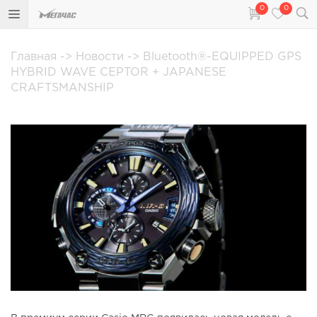
0
0
Главная
->
Новости
->
Bluetooth®-EQUIPPED GPS
HYBRID WAVE CEPTOR + JAPANESE
CRAFTSMANSHIP