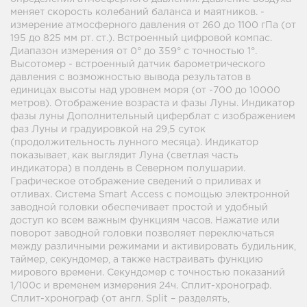
меняет скорость колебаний баланса и маятников. -
измерение атмосферного давления от 260 до 1100 гПа (от
195 до 825 мм рт. ст.). Встроенный цифровой компас.
Диапазон измерения от 0° до 359° с точностью 1°.
Высотомер - встроенный датчик барометрического
давления с возможностью вывода результатов в
единицах высоты над уровнем моря (от -700 до 10000
метров). Отображение возраста и фазы Луны. Индикатор
фазы луны Дополнительный циферблат с изображением
фаз Луны и градуировкой на 29,5 суток
(продолжительность лунного месяца). Индикатор
показывает, как выглядит Луна (светлая часть
индикатора) в полдень в Северном полушарии.
Графическое отображение сведений о приливах и
отливах. Система Smart Access с помощью электронной
заводной головки обеспечивает простой и удобный
доступ ко всем важным функциям часов. Нажатие или
поворот заводной головки позволяет переключаться
между различными режимами и активировать будильник,
таймер, секундомер, а также настраивать функцию
мирового времени. Секундомер с точностью показаний
1/100с и временем измерения 24ч. Сплит-хронограф.
Сплит-хронограф (от англ. Split – разделять,