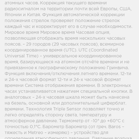
атомных часов. Коррекция текущего времени
радиосигналом на территории почти всей Европы, США,
Японии и Китая. Функция автоматической коррекции
положения стрелок проверяет положение стрелок
каждый час и корректирует его в случае необходимости.
Мировое время Мировое время Часовая опция,
позволяющая отображать время нескольких часовых
поясов. – 29 городов (29 часовых поясов), всемирное
координированное время (UTC). UTC (Coordinated
Universal Time) – универсальное координированное
время, базирующееся на атомном отсчёте времени и не
привязанное к географическому положению Гринвича.
Функция включения/отключения летнего времени. 12-ти
и 24-х часовой формат 12-ти и 24-х часовой формат
времени Система отображения времени. В электронных
часах устанавливается нажатием специальной кнопки. В
аналоговых – 24-х часовая шкала может быть нанесена
на безель, основной или дополнительный циферблат.
времени. Технология Triple Sensor позволяет точно и
легко определять сторону света, температуру и
атмосферное давление. Термометр от -10° до +60°С с
точностью 0,1°C. Барометр Барометр (от греч. Baros –
тяжесть и Metreo – измеряю) – устройство для
определения атмосферного давления. Давление воздуха