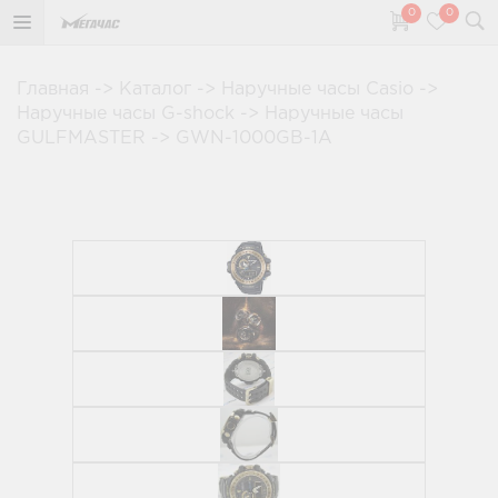
0
0
Главная
->
Каталог
->
Наручные часы Casio
->
Наручные часы G-shock
->
Наручные часы
GULFMASTER
->
GWN-1000GB-1A