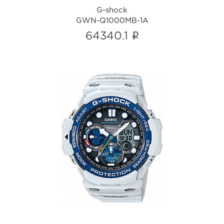
G-shock
GWN-Q1000MB-1A
i
64340.1
G-shock
GN-1000C-8A
i