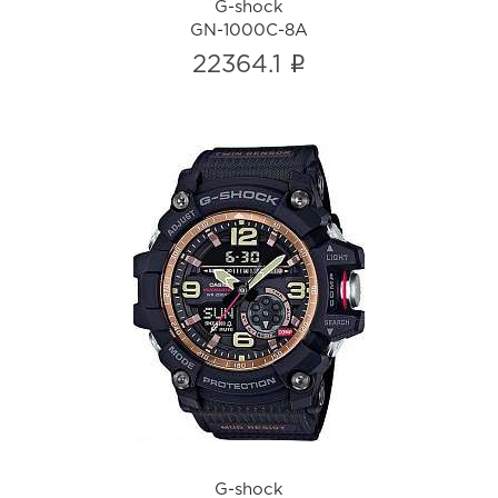
G-shock
GN-1000C-8A
i
22364.1
G-shock
GG-1000RG-1A
i
G-shock