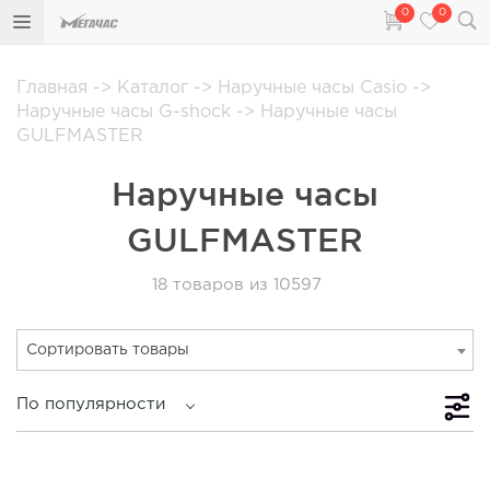
0
0
Главная
->
Каталог
->
Наручные часы Casio
->
Наручные часы G-shock
->
Наручные часы
GULFMASTER
Наручные часы
GULFMASTER
18
товаров из 10597
Сортировать товары
По популярности