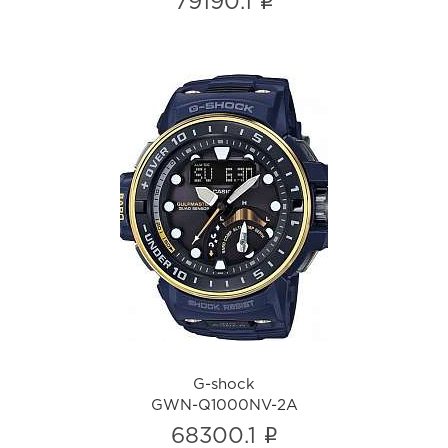
i
79190.1
G-shock
GWN-Q1000NV-2A
i
G-shock
GWN-Q1000NV-2A
i
68300.1