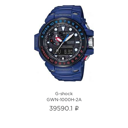
G-shock
GWN-1000H-2A
i
G-shock
GWN-1000H-2A
i
39590.1