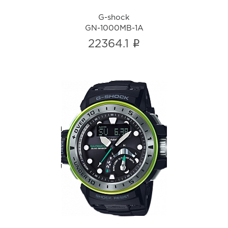
G-shock
GN-1000MB-1A
i
22364.1
G-shock
GWN-Q1000MB-1A
i