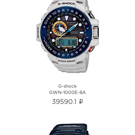
G-shock
GWN-1000E-8A
i
G-shock
GWN-1000E-8A
i
39590.1