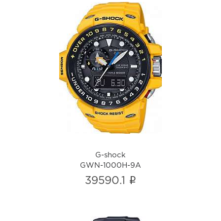
G-shock
GWN-1000H-9A
i
G-shock
GWN-1000H-9A
i
39590.1