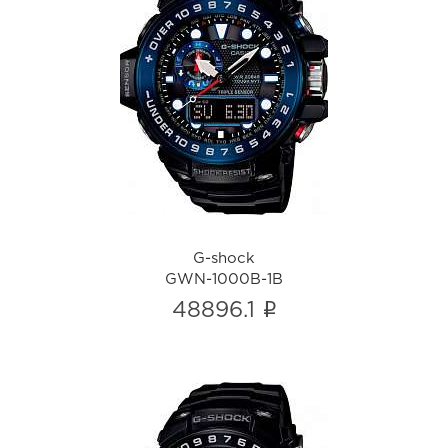
G-shock
GWN-1000B-1B
i
G-shock
GWN-1000B-1B
i
48896.1