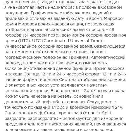
лунного месяца). Индикатор показывает, как выглядит
Луна (светлая часть индикатора) в полдень в Северном
полушарии. Графическое отображение сведений о
приливах и отливах на заданную дату и время. Мировое
время Мировое время Часовая опция, позволяющая
отображать время нескольких часовых поясов. – 48
городов (31 часовой пояс), всемирное координированное
время (UTC). UTC (Coordinated Universal Time) –
универсальное координированное время, базирующееся
на атомном отсчёте времени и не привязанное к
географическому положению Гринвича. Автоматический
переход на зимнее и летнее время, возможность
включения/отключения данной функции. Время восхода
и захода Солнца. 12-ти и 24-х часовой формат 12-ти и 24-х
часовой формат времени Система отображения времени.
В электронных часах устанавливается нажатием
специальной кнопки. В аналоговых – 24-х часовая шкала
может быть нанесена на безель, основной или
дополнительный циферблат. времени. Секундомер с
точностью показаний 1/100с и временем измерения 24ч.
Сплит-хронограф. Сплит-хронограф (от англ. Split –
разделять, распределять) – используется для измерения
продолжительности нескольких явлений, начинающихся
одновременно, а заканчивающихся в разное время.