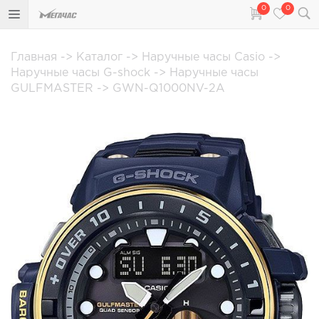
0
0
Главная
->
Каталог
->
Наручные часы Casio
->
Наручные часы G-shock
->
Наручные часы
GULFMASTER
->
GWN-Q1000NV-2A