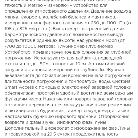
тяжесть и Metreo – измеряю) – устройство для
определения атмосферного давления. Давление воздуха
меняет скорость колебаний баланса и маятников. -
измерение атмосферного давления от 260 до 1100 гПа (от
195 до 825 мм рт. ст.). Высотомер - встроенный датчик
барометрического давления с возможностью вывода
результатов в единицах высоты над уровнем моря (от
-700 до 10000 метров). Глубиномер Глубиномер
Устройство, предназначенное для слежения за глубиной
погружения. Используются для дайвинга, подводной
охоты и т.п. до -50м, точностью 10см. Автоматический
запуск и остановка измерений на глубине 1м. Журнал
аквалангиста до 40 записей времени начала погружения,
длительности погружения и температуры воды. Система
Smart Access с помощью электронной заводной головки
обеспечивает простой и удобный доступ ко всем важным
функциям часов. Нажатие или поворот заводной головки
позволяет переключаться между различными режимами
и активировать будильник, таймер, секундомер, а также
настраивать функцию мирового времени. Отображение
возраста и фазы Луны. Индикатор фазы луны
Дополнительный циферблат с изображением фаз Луны
и градуировкой на 29,5 суток (продолжительность