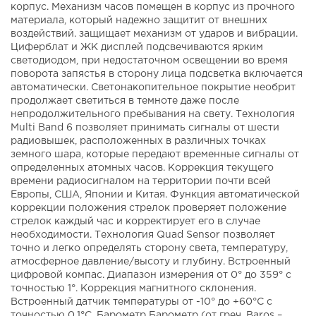
корпус. Механизм часов помещен в корпус из прочного
материала, который надежно защитит от внешних
воздействий. защищает механизм от ударов и вибрации.
Циферблат и ЖК дисплей подсвечиваются ярким
светодиодом, при недостаточном освещении во время
поворота запястья в сторону лица подсветка включается
автоматически. Светонакопительное покрытие необрит
продолжает светиться в темноте даже после
непродолжительного пребывания на свету. Технология
Multi Band 6 позволяет принимать сигналы от шести
радиовышек, расположенных в различных точках
земного шара, которые передают временные сигналы от
определенных атомных часов. Коррекция текущего
времени радиосигналом на территории почти всей
Европы, США, Японии и Китая. Функция автоматической
коррекции положения стрелок проверяет положение
стрелок каждый час и корректирует его в случае
необходимости. Технология Quad Sensor позволяет
точно и легко определять сторону света, температуру,
атмосферное давление/высоту и глубину. Встроенный
цифровой компас. Диапазон измерения от 0° до 359° с
точностью 1°. Коррекция магнитного склонения.
Встроенный датчик температуры от -10° до +60°С с
точностью 0,1°C. Барометр Барометр (от греч. Baros –